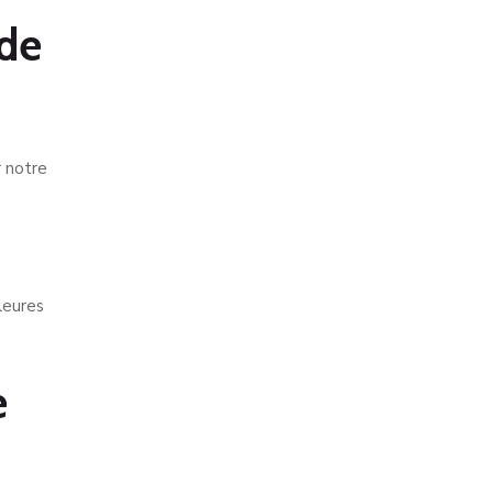
 de
r notre
leures
e