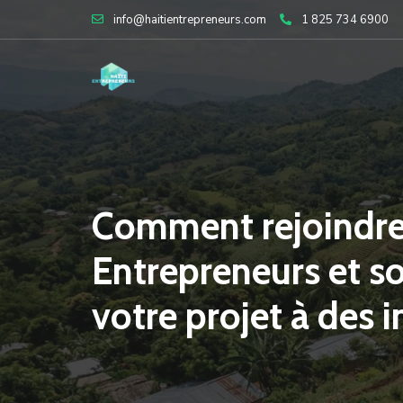
Skip
info@haitientrepreneurs.com
1 825 734 6900
to
content
Comment rejoindre
Entrepreneurs et s
votre projet à des i