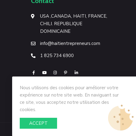
Contact
USA ,CANADA, HAITI, FRANCE,
CHILI. REPUBLIQUE
DOMINICAINE
info@haitientrepreneurs.com
1 825 734 6900
Nous utilisons des cookies pour améliorer votre
expérience sur notre site web. En naviguant sur
ce site, vous acceptez notre utilisation des
cookies.
ACCEPT
© Copyright 2026
Haiti Entrepreneurs
All Rights 