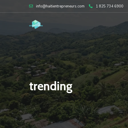
Skip
info@haitientrepreneurs.com
1 825 734 6900
to
content
trending