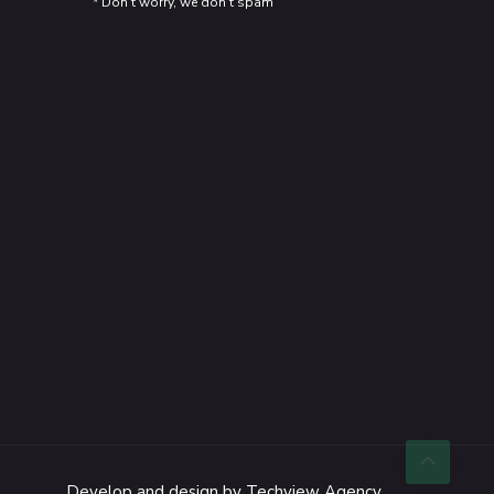
* Don’t worry, we don’t spam
Develop and design by
Techview Agency