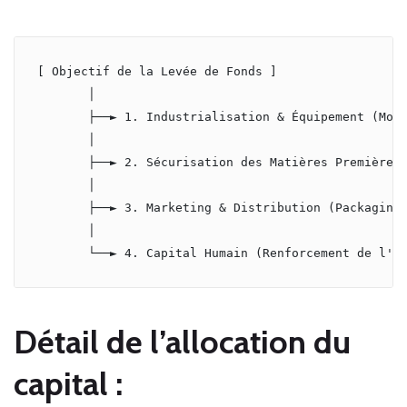
[ Objectif de la Levée de Fonds ]

       │

       ├──► 1. Industrialisation & Équipement (Mode
       │

       ├──► 2. Sécurisation des Matières Premières 
       │

       ├──► 3. Marketing & Distribution (Packaging 
       │

       └──► 4. Capital Humain (Renforcement de l'é
Détail de l’allocation du
capital :