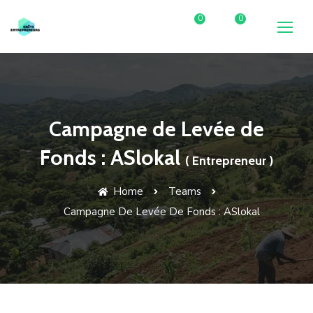
Skip
0
0
to
content
Campagne de Levée de
Fonds : ASlokal
( Entrepreneur )
Home
Teams
Campagne De Levée De Fonds : ASlokal