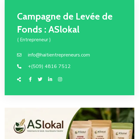
Campagne de Levée de
Fonds : ASlokal
( Entrepreneur )
info@haitientrepreneurs.com
+(509) 4816 7512