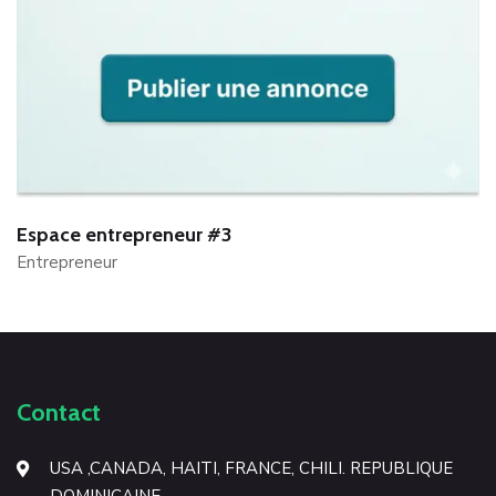
Espace entrepreneur #3
E
Entrepreneur
E
Contact
USA ,CANADA, HAITI, FRANCE, CHILI. REPUBLIQUE